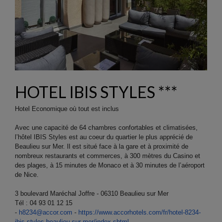
HOTEL IBIS STYLES ***
Hotel Economique où tout est inclus
Avec une capacité de 64 chambres confortables et climatisées,
l’hôtel IBIS Styles est au coeur du quartier le plus apprécié de
Beaulieu sur Mer. Il est situé face à la gare et à proximité de
nombreux restaurants et commerces, à 300 mètres du Casino et
des plages, à 15 minutes de Monaco et à 30 minutes de l’aéroport
de Nice.
3 boulevard Maréchal Joffre - 06310 Beaulieu sur Mer
Tél : 04 93 01 12 15
-
h8234@accor.com
-
https://www.accorhotels.com/
fr/hotel-8234-
ibis-styles-
beaulieu-sur-mer/index.shtml