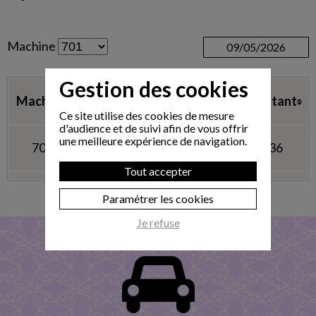
Machine
09/05/2026
Gestion des cookies
Type de
Machine
Date
Montant
paiement
Ce site utilise des cookies de mesure
d'audience et de suivi afin de vous offrir
09/05/2026
une meilleure expérience de navigation.
701
TITO
336
12:17:44
Tout accepter
Paramétrer les cookies
Je refuse