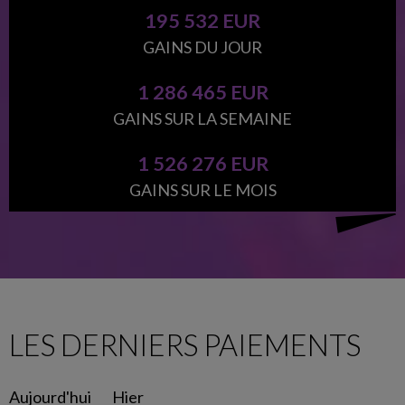
195 532 EUR
GAINS DU JOUR
1 286 465 EUR
GAINS SUR LA SEMAINE
1 526 276 EUR
GAINS SUR LE MOIS
LES DERNIERS PAIEMENTS
Aujourd'hui
Hier