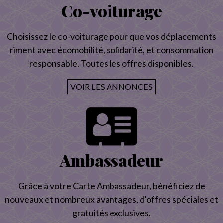
Co-voiturage
Choisissez le co-voiturage pour que vos déplacements
riment avec écomobilité, solidarité, et consommation
responsable. Toutes les offres disponibles.
VOIR LES ANNONCES
Ambassadeur
Grâce à votre Carte Ambassadeur, bénéficiez de
nouveaux et nombreux avantages, d'offres spéciales et
gratuités exclusives.