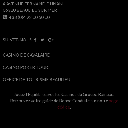
4 AVENUE FERNAND DUNAN
06310 BEAULIEU SUR MER
+33 (0)4 92 00 60 00
SUIVEZ-NOUS
CASINO DE CAVALAIRE
CASINO POKER TOUR
OFFICE DE TOURISME BEAULIEU
Jouez l'Équilibre avec les Casinos du Groupe Raineau.
Retrouvez votre guide de Bonne Conduite sur notre
page
dédiée
.