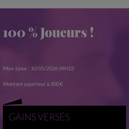
100 % Joueurs !
Mise à jour :
10/05/2026 09H22
Montant supérieur à 300 €
GAINS VERSÉS