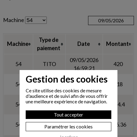
Machine
09/05/2026
Type de
Machine
Date
Montant
paiement
09/05/2026
54
TITO
420
16:59:21
Gestion des cookies
09/05/2026
54
TITO
718
17:00:47
Ce site utilise des cookies de mesure
d'audience et de suivi afin de vous offrir
09/05/2026
une meilleure expérience de navigation.
54
TITO
764.4
17:04:22
Tout accepter
09/05/2026
54
TITO
406.36
Paramétrer les cookies
17:13:04
Je refuse