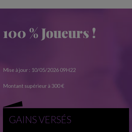
100 % Joueurs !
Mise à jour :
10/05/2026 09H22
Montant supérieur à 300 €
GAINS VERSÉS