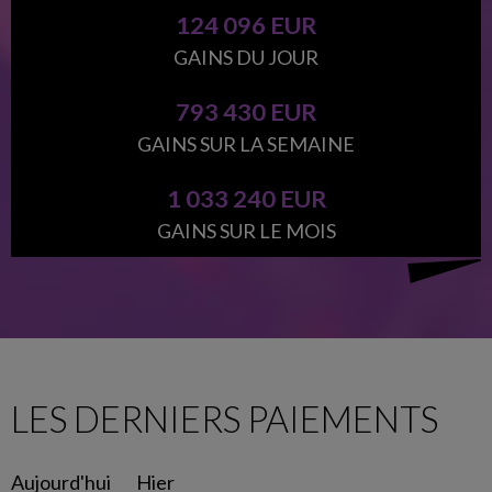
124 096 EUR
GAINS DU JOUR
793 430 EUR
GAINS SUR LA SEMAINE
1 033 240 EUR
GAINS SUR LE MOIS
LES DERNIERS PAIEMENTS
Aujourd'hui
Hier