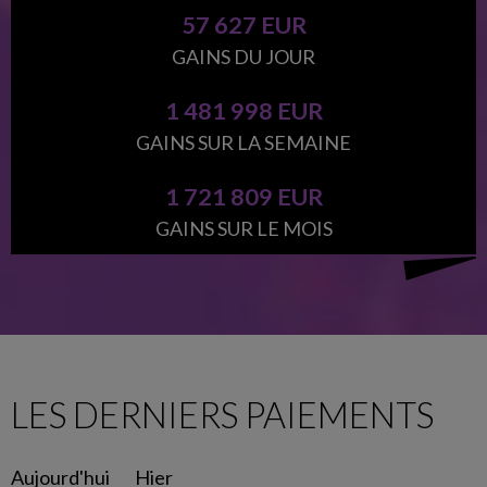
57 627 EUR
GAINS DU JOUR
1 481 998 EUR
GAINS SUR LA SEMAINE
1 721 809 EUR
GAINS SUR LE MOIS
LES DERNIERS PAIEMENTS
Aujourd'hui
Hier