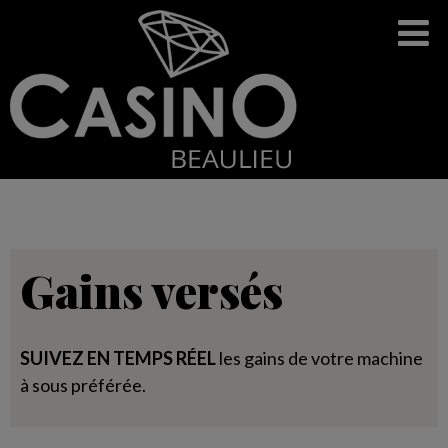
Gains versés
SUIVEZ EN TEMPS RÉEL
les gains de votre machine
à sous préférée.