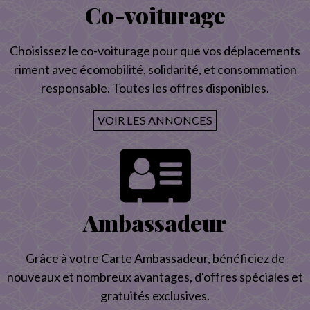
Co-voiturage
Choisissez le co-voiturage pour que vos déplacements
riment avec écomobilité, solidarité, et consommation
responsable. Toutes les offres disponibles.
VOIR LES ANNONCES
Ambassadeur
Grâce à votre Carte Ambassadeur, bénéficiez de
nouveaux et nombreux avantages, d'offres spéciales et
gratuités exclusives.