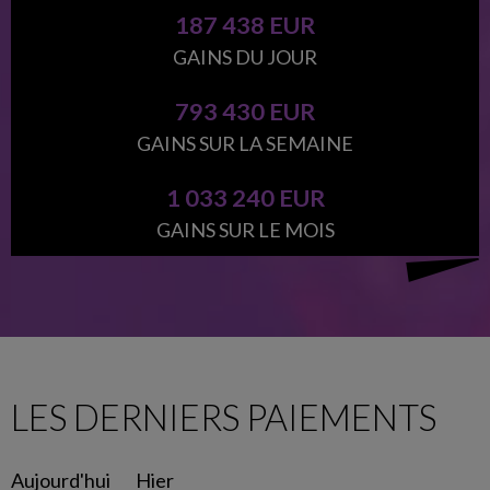
187 438 EUR
GAINS DU JOUR
793 430 EUR
GAINS SUR LA SEMAINE
1 033 240 EUR
GAINS SUR LE MOIS
LES DERNIERS PAIEMENTS
Aujourd'hui
Hier