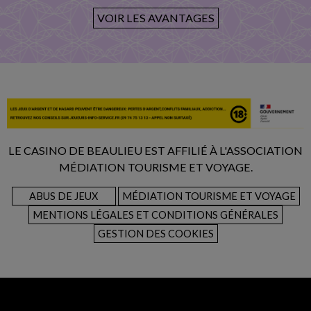
VOIR LES AVANTAGES
LE CASINO DE BEAULIEU EST AFFILIÉ À L'ASSOCIATION
MÉDIATION TOURISME ET VOYAGE.
ABUS DE JEUX
MÉDIATION TOURISME ET VOYAGE
MENTIONS LÉGALES ET CONDITIONS GÉNÉRALES
GESTION DES COOKIES