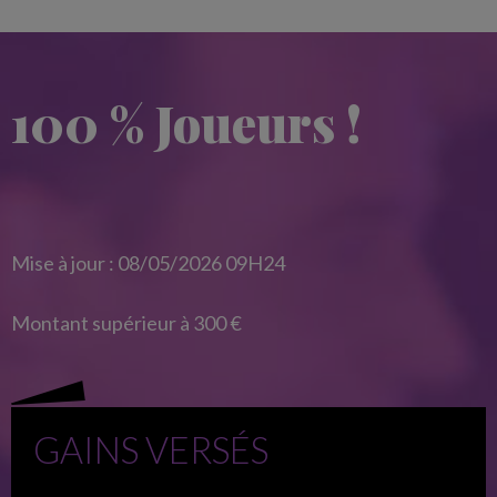
100 % Joueurs !
Mise à jour :
08/05/2026 09H24
Montant supérieur à 300 €
GAINS VERSÉS