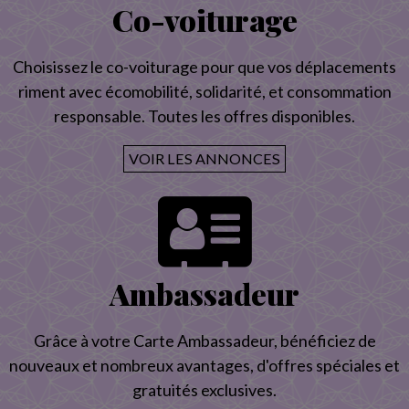
Co-voiturage
Choisissez le co-voiturage pour que vos déplacements
riment avec écomobilité, solidarité, et consommation
responsable. Toutes les offres disponibles.
VOIR LES ANNONCES
Ambassadeur
Grâce à votre Carte Ambassadeur, bénéficiez de
nouveaux et nombreux avantages, d'offres spéciales et
gratuités exclusives.