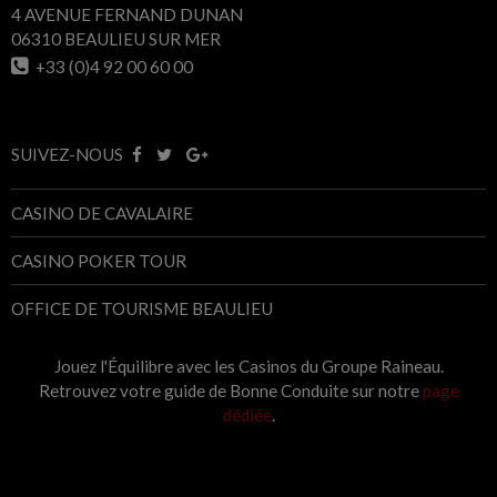
4 AVENUE FERNAND DUNAN
06310 BEAULIEU SUR MER
+33 (0)4 92 00 60 00
SUIVEZ-NOUS
CASINO DE CAVALAIRE
CASINO POKER TOUR
OFFICE DE TOURISME BEAULIEU
Jouez l'Équilibre avec les Casinos du Groupe Raineau.
Retrouvez votre guide de Bonne Conduite sur notre
page
dédiée
.