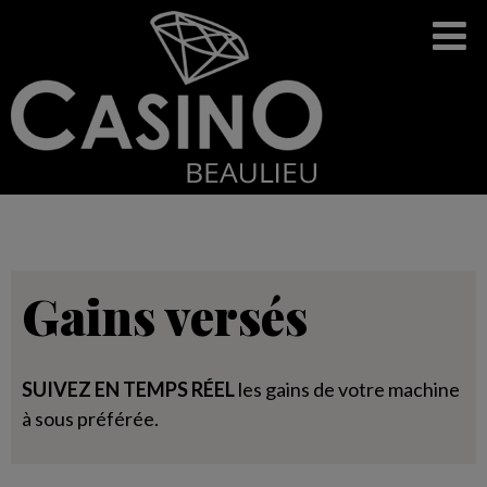
Gains versés
SUIVEZ EN TEMPS RÉEL
les gains de votre machine
à sous préférée.