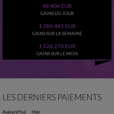
48 406 EUR
GAINS DU JOUR
1 286 465 EUR
GAINS SUR LA SEMAINE
1 526 276 EUR
GAINS SUR LE MOIS
LES DERNIERS PAIEMENTS
Aujourd'hui
Hier