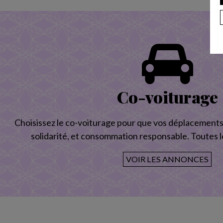
Co-voiturage
Choisissez le co-voiturage pour que vos déplacements
solidarité, et consommation responsable. Toutes le
VOIR LES ANNONCES