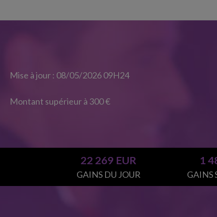
Mise à jour :
08/05/2026 09H24
Montant supérieur à 300 €
22 269 EUR
1 4
GAINS DU JOUR
GAINS 