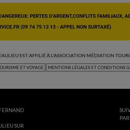
EAULIEU EST AFFILIÉ À L'ASSOCIATION MÉDIATION TOUR
OURISME ET VOYAGE
MENTIONS LÉGALES ET CONDITIONS 
 FERNAND
SUI
PAR
ULIEU SUR