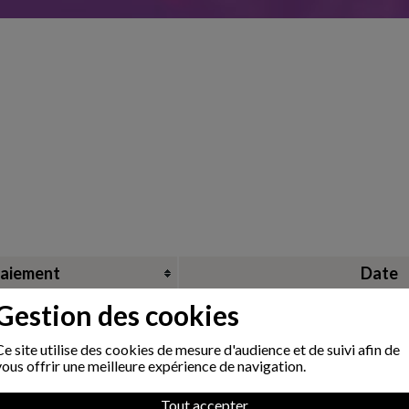
paiement
Date
TO
Gestion des cookies
07/05/2026 1
TO
07/05/2026 1
Ce site utilise des cookies de mesure d'audience et de suivi afin de
vous offrir une meilleure expérience de navigation.
Tout accepter