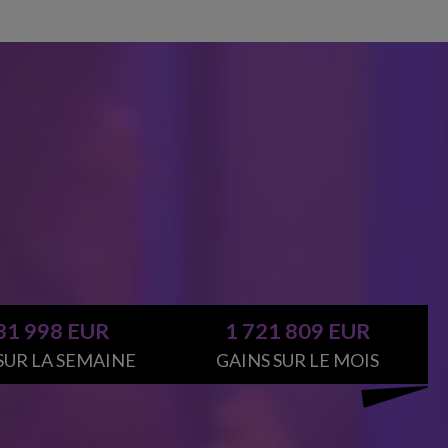
81 998 EUR
1 721 809 EUR
SUR LA SEMAINE
GAINS SUR LE MOIS