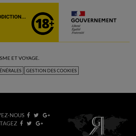
ISME ET VOYAGE.
GÉNÉRALES
GESTION DES COOKIES
VEZ-NOUS
TAGEZ