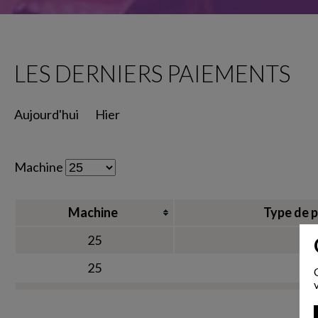
LES DERNIERS PAIEMENTS
Aujourd'hui
Hier
Machine
Machine
Type de 
25
TI
25
TI