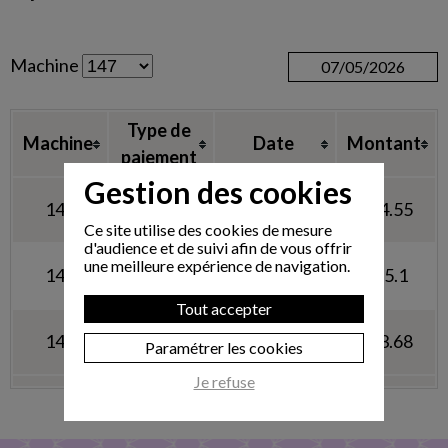
Machine
07/05/2026
Type de
Machine
Date
Montant
paiement
Gestion des cookies
07/05/2026
147
TITO
384.55
13:33:26
Ce site utilise des cookies de mesure
d'audience et de suivi afin de vous offrir
07/05/2026
une meilleure expérience de navigation.
147
TITO
795.1
16:28:43
Tout accepter
07/05/2026
147
TITO
333.68
Paramétrer les cookies
23:06:30
Je refuse