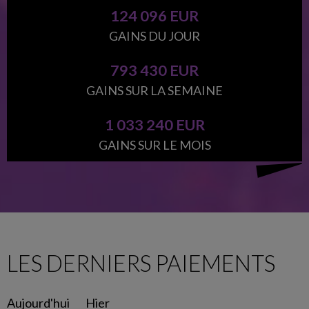
124 096 EUR
GAINS DU JOUR
793 430 EUR
GAINS SUR LA SEMAINE
1 033 240 EUR
GAINS SUR LE MOIS
LES DERNIERS PAIEMENTS
Aujourd'hui
Hier