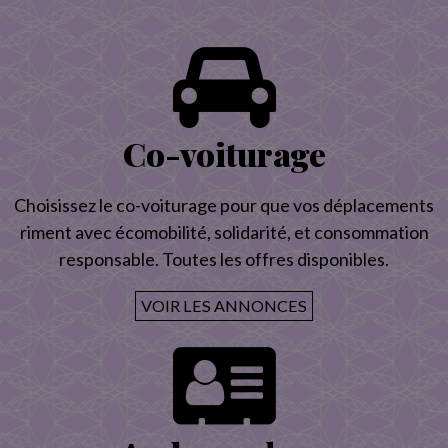
Co-voiturage
Choisissez le co-voiturage pour que vos déplacements
riment avec écomobilité, solidarité, et consommation
responsable. Toutes les offres disponibles.
VOIR LES ANNONCES