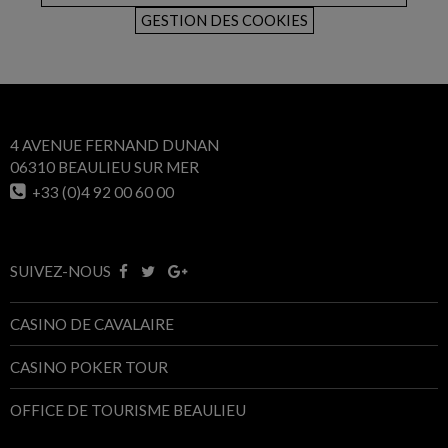
GESTION DES COOKIES
4 AVENUE FERNAND DUNAN
06310 BEAULIEU SUR MER
+33 (0)4 92 00 60 00
SUIVEZ-NOUS
CASINO DE CAVALAIRE
CASINO POKER TOUR
OFFICE DE TOURISME BEAULIEU