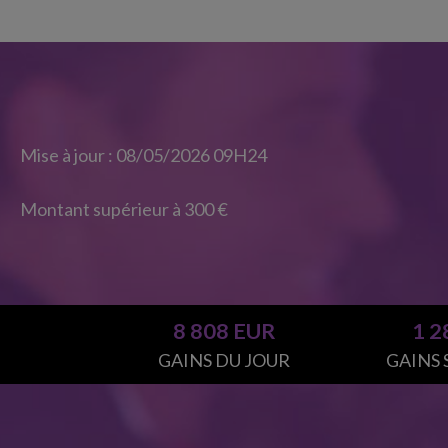
Mise à jour :
08/05/2026 09H24
Montant supérieur à 300 €
8 808 EUR
1 2
GAINS DU JOUR
GAINS 