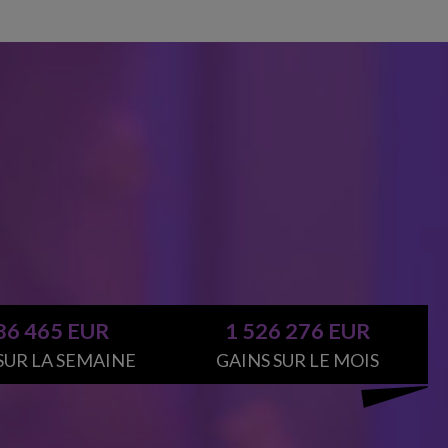
86 465 EUR
1 526 276 EUR
SUR LA SEMAINE
GAINS SUR LE MOIS