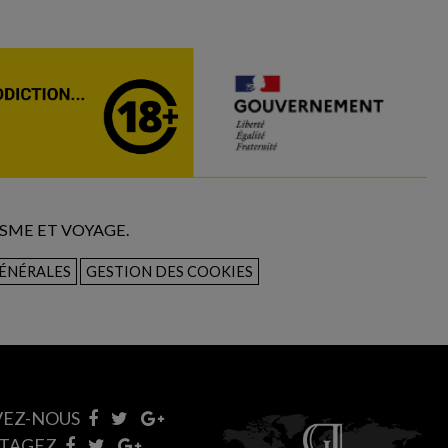
ISME ET VOYAGE.
GÉNÉRALES
GESTION DES COOKIES
VEZ-NOUS
TAGEZ