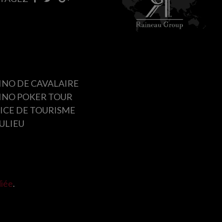
INO DE CAVALAIRE
INO POKER TOUR
ICE DE TOURISME
ULIEU
iée
.