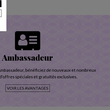
Ambassadeur
Ambassadeur, bénéficiez de nouveaux et nombreux
'offres spéciales et gratuités exclusives.
VOIR LES AVANTAGES