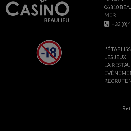
06310 BEA
MER
+33 (0)4
L'ÉTABLI
LES JEUX
LA RESTA
EVÉNEMEN
RECRUTE
Ret