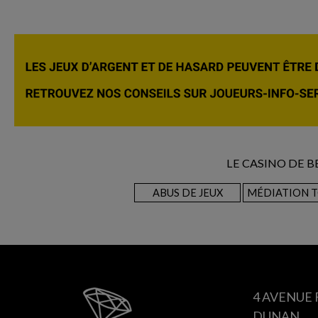
LE CASINO DE B
ABUS DE JEUX
MÉDIATION T
4 AVENUE
DUNAN