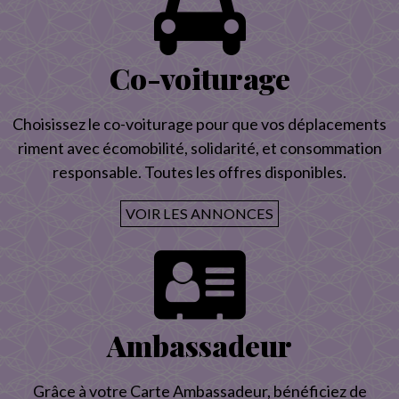
Co-voiturage
Choisissez le co-voiturage pour que vos déplacements
riment avec écomobilité, solidarité, et consommation
responsable. Toutes les offres disponibles.
VOIR LES ANNONCES
Ambassadeur
Grâce à votre Carte Ambassadeur, bénéficiez de