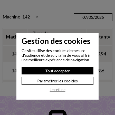
Machine
07/05/2026
Type de
Machine
Date
Montant
Gestion des cookies
paiement
07/05/2026
Ce site utilise des cookies de mesure
142
TITO
410.94
d'audience et de suivi afin de vous offrir
13:39:15
une meilleure expérience de navigation.
07/05/2026
142
TITO
1286
Tout accepter
17:31:59
Paramétrer les cookies
Je refuse