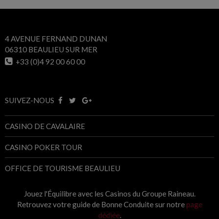
4 AVENUE FERNAND DUNAN
06310 BEAULIEU SUR MER
+33 (0)4 92 00 60 00
SUIVEZ-NOUS
CASINO DE CAVALAIRE
CASINO POKER TOUR
OFFICE DE TOURISME BEAULIEU
Jouez l'Équilibre avec les Casinos du Groupe Raineau.
Retrouvez votre guide de Bonne Conduite sur notre
page
dédiée
.