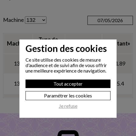
Machine
07/05/2026
Type de
Machine
Date
Montant
Gestion des cookies
paiement
07/05/2026
Ce site utilise des cookies de mesure
132
TITO
891.89
d'audience et de suivi afin de vous offrir
20:33:26
une meilleure expérience de navigation.
07/05/2026
132
TITO
815.4
Tout accepter
23:15:30
Paramétrer les cookies
Je refuse