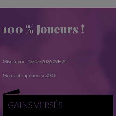
100 % Joueurs !
Mise à jour :
08/05/2026 09H24
Montant supérieur à 300 €
GAINS VERSÉS