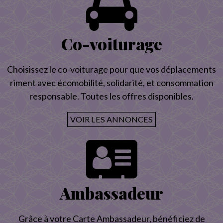
Co-voiturage
Choisissez le co-voiturage pour que vos déplacements
riment avec écomobilité, solidarité, et consommation
responsable. Toutes les offres disponibles.
VOIR LES ANNONCES
Ambassadeur
Grâce à votre Carte Ambassadeur, bénéficiez de