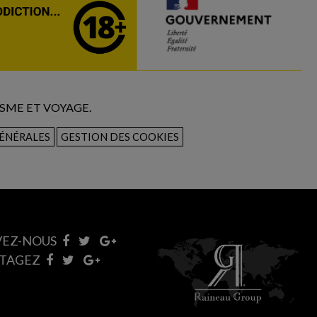
ISME ET VOYAGE.
GÉNÉRALES
GESTION DES COOKIES
VEZ-NOUS
TAGEZ