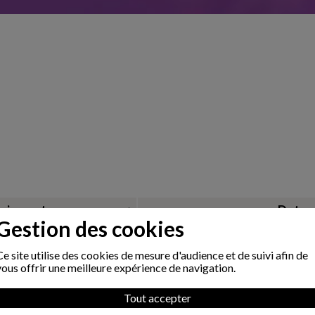
paiement
Date
Gestion des cookies
TO
07/05/2026 2
Ce site utilise des cookies de mesure d'audience et de suivi afin de
vous offrir une meilleure expérience de navigation.
Tout accepter