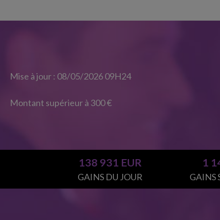
Mise à jour :
08/05/2026 09H24
Montant supérieur à 300 €
138 931 EUR
1 1
GAINS DU JOUR
GAINS 