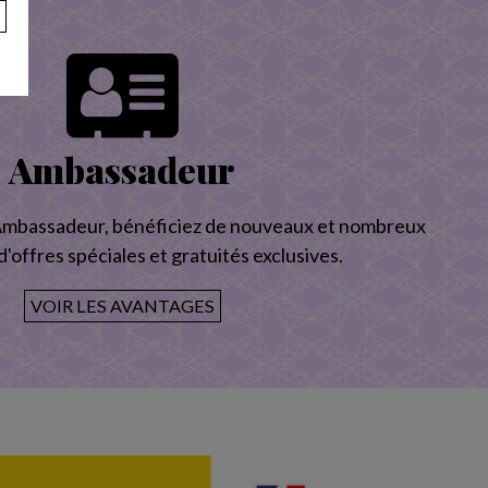
Ambassadeur
Ambassadeur, bénéficiez de nouveaux et nombreux
'offres spéciales et gratuités exclusives.
VOIR LES AVANTAGES