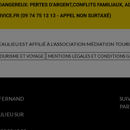
EAULIEU EST AFFILIÉ À L'ASSOCIATION MÉDIATION TOUR
OURISME ET VOYAGE
MENTIONS LÉGALES ET CONDITIONS 
 FERNAND
SUI
PAR
ULIEU SUR