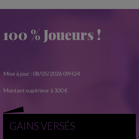
100 % Joueurs !
Mise à jour :
08/05/2026 09H24
Montant supérieur à 300 €
GAINS VERSÉS