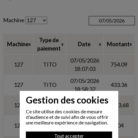
Machine
07/05/2026
Type de
Machine
Date
Montant
paiement
07/05/2026
127
TITO
754.09
18:07:03
07/05/2026
127
TITO
433.36
18:58:32
Gestion des cookies
07/05/2026
127
TITO
1393.68
19:53:43
Ce site utilise des cookies de mesure
d'audience et de suivi afin de vous offrir
07/05/2026
une meilleure expérience de navigation.
127
TITO
604
20:08:09
Tout accepter