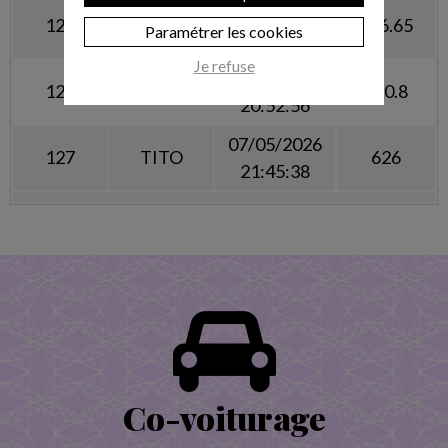
07/05/2026
127
TITO
406.65
Paramétrer les cookies
20:41:56
Je refuse
07/05/2026
127
TITO
620.8
20:52:56
07/05/2026
127
TITO
626
21:45:38
Co-voiturage