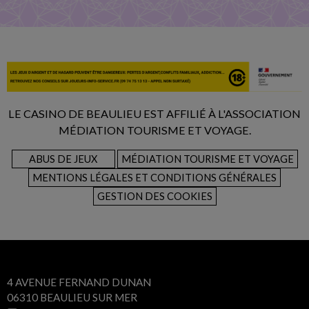
LE CASINO DE BEAULIEU EST AFFILIÉ À L'ASSOCIATION
MÉDIATION TOURISME ET VOYAGE.
ABUS DE JEUX
MÉDIATION TOURISME ET VOYAGE
MENTIONS LÉGALES ET CONDITIONS GÉNÉRALES
GESTION DES COOKIES
4 AVENUE FERNAND DUNAN
06310 BEAULIEU SUR MER