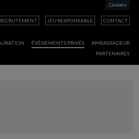
Cavalaire
RECRUTEMENT
JEU RESPONSABLE
CONTACT
AURATION
ÉVÈNEMENTS PRIVÉS
AMBASSADEUR
PARTENAIRES