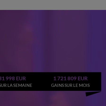
81 998 EUR
1 721 809 EUR
SUR LA SEMAINE
GAINS SUR LE MOIS