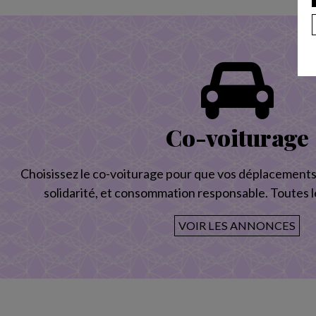
Co-voiturage
Choisissez le co-voiturage pour que vos déplacements
solidarité, et consommation responsable. Toutes le
VOIR LES ANNONCES