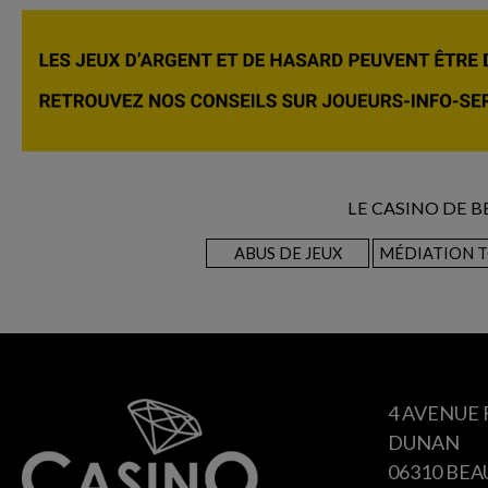
LE CASINO DE B
ABUS DE JEUX
MÉDIATION T
4 AVENUE
DUNAN
06310 BEA