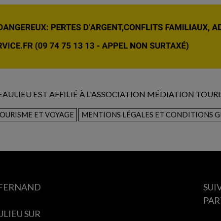
EAULIEU EST AFFILIÉ À L'ASSOCIATION MÉDIATION TOUR
OURISME ET VOYAGE
MENTIONS LÉGALES ET CONDITIONS 
 FERNAND
SUI
PAR
ULIEU SUR