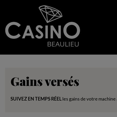
Gains versés
SUIVEZ EN TEMPS RÉEL
les gains de votre machine 