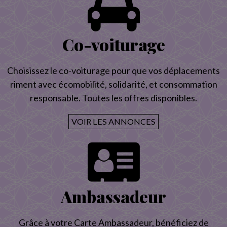
Co-voiturage
Choisissez le co-voiturage pour que vos déplacements
riment avec écomobilité, solidarité, et consommation
responsable. Toutes les offres disponibles.
VOIR LES ANNONCES
Ambassadeur
Grâce à votre Carte Ambassadeur, bénéficiez de