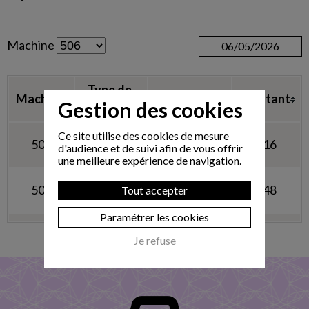
Machine
06/05/2026
Type de
Machine
Date
Montant
Gestion des cookies
paiement
06/05/2026
Ce site utilise des cookies de mesure
506
TITO
416
d'audience et de suivi afin de vous offrir
19:03:58
une meilleure expérience de navigation.
06/05/2026
506
TITO
648
Tout accepter
19:11:11
Paramétrer les cookies
Je refuse