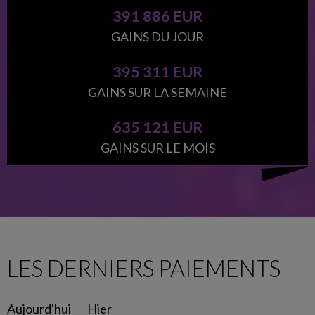
391 886 EUR
GAINS DU JOUR
395 311 EUR
GAINS SUR LA SEMAINE
635 121 EUR
GAINS SUR LE MOIS
LES DERNIERS PAIEMENTS
Aujourd'hui
Hier