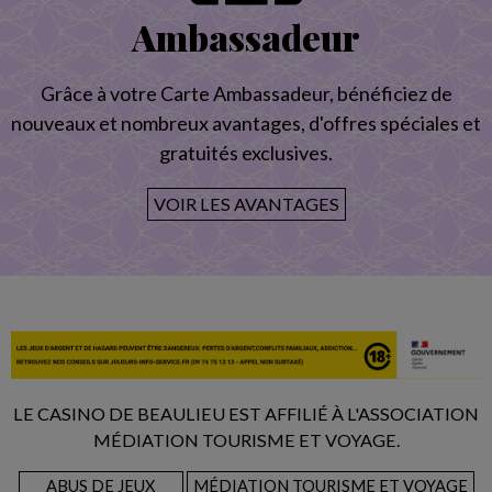
Ambassadeur
Grâce à votre Carte Ambassadeur, bénéficiez de
nouveaux et nombreux avantages, d'offres spéciales et
gratuités exclusives.
VOIR LES AVANTAGES
LE CASINO DE BEAULIEU EST AFFILIÉ À L'ASSOCIATION
MÉDIATION TOURISME ET VOYAGE.
ABUS DE JEUX
MÉDIATION TOURISME ET VOYAGE