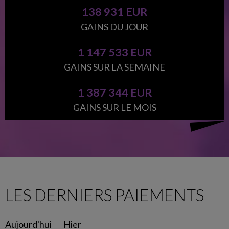
138 931 EUR
GAINS DU JOUR
1 147 533 EUR
GAINS SUR LA SEMAINE
1 387 344 EUR
GAINS SUR LE MOIS
LES DERNIERS PAIEMENTS
Aujourd'hui
Hier