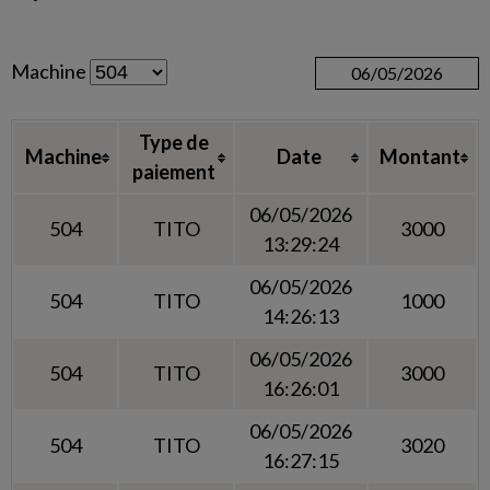
Machine
06/05/2026
Type de
Machine
Date
Montant
paiement
06/05/2026
504
TITO
3000
13:29:24
06/05/2026
504
TITO
1000
14:26:13
06/05/2026
504
TITO
3000
16:26:01
06/05/2026
504
TITO
3020
16:27:15