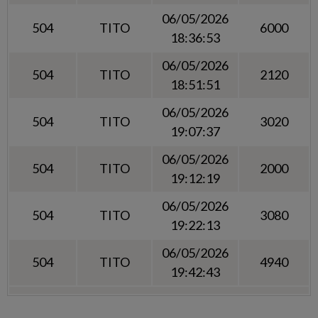
06/05/2026
504
TITO
6000
18:36:53
06/05/2026
504
TITO
2120
18:51:51
06/05/2026
504
TITO
3020
19:07:37
06/05/2026
504
TITO
2000
19:12:19
06/05/2026
504
TITO
3080
19:22:13
06/05/2026
504
TITO
4940
19:42:43