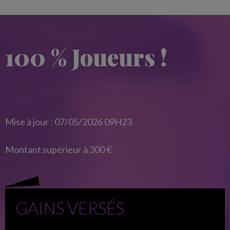
100 % Joueurs !
Mise à jour :
07/05/2026 09H23
Montant supérieur à 300 €
GAINS VERSÉS