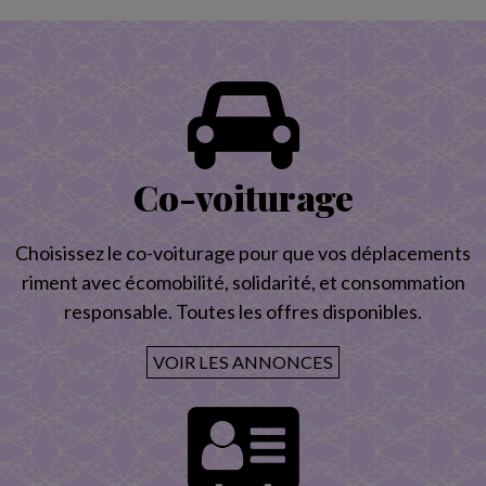
Co-voiturage
Choisissez le co-voiturage pour que vos déplacements
riment avec écomobilité, solidarité, et consommation
responsable. Toutes les offres disponibles.
VOIR LES ANNONCES