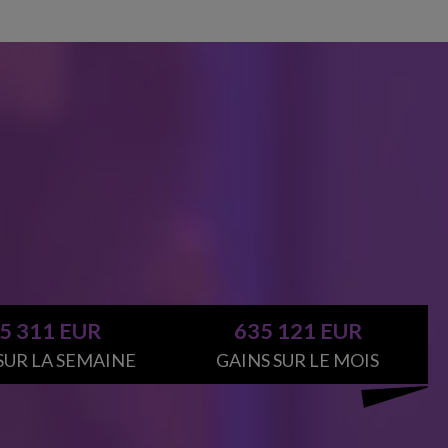
5 311 EUR
635 121 EUR
SUR LA SEMAINE
GAINS SUR LE MOIS