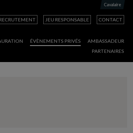
Cavalaire
RECRUTEMENT
JEU RESPONSABLE
CONTACT
AURATION
ÉVÈNEMENTS PRIVÉS
AMBASSADEUR
PARTENAIRES