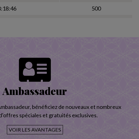
8:18:46
500
Ambassadeur
Ambassadeur, bénéficiez de nouveaux et nombreux
'offres spéciales et gratuités exclusives.
VOIR LES AVANTAGES