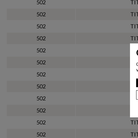
502
TI
502
TI
502
TI
502
TI
502
TI
502
TI
502
TI
502
TI
502
TI
502
TI
502
TI
502
TI