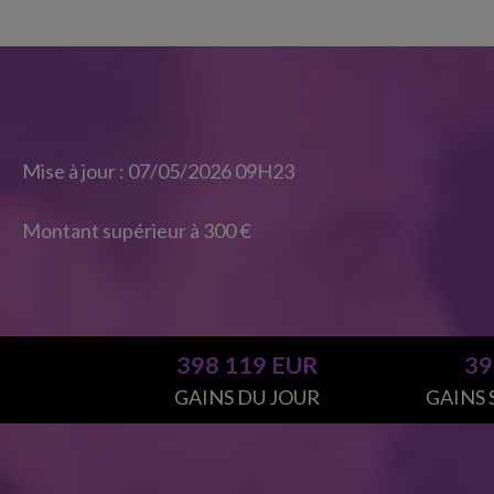
Mise à jour :
07/05/2026 09H23
Montant supérieur à 300 €
398 119 EUR
39
GAINS DU JOUR
GAINS 