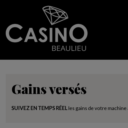
Gains versés
SUIVEZ EN TEMPS RÉEL
les gains de votre machine 