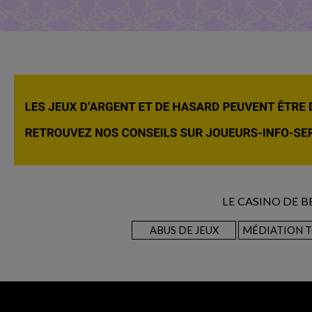
LE CASINO DE B
ABUS DE JEUX
MÉDIATION T