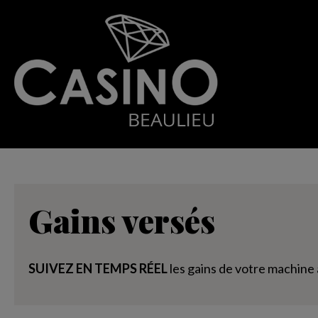
Gains versés
SUIVEZ EN TEMPS RÉEL
les gains de votre machine 