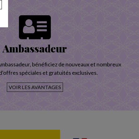
Ambassadeur
Ambassadeur, bénéficiez de nouveaux et nombreux
'offres spéciales et gratuités exclusives.
VOIR LES AVANTAGES