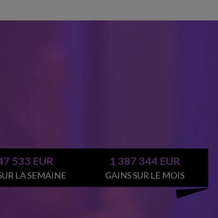
47 533 EUR
1 387 344 EUR
SUR LA SEMAINE
GAINS SUR LE MOIS