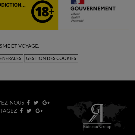
ISME ET VOYAGE.
GÉNÉRALES
GESTION DES COOKIES
VEZ-NOUS
TAGEZ