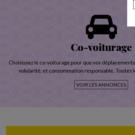
Co-voiturage
Choisissez le co-voiturage pour que vos déplacements
solidarité, et consommation responsable. Toutes le
VOIR LES ANNONCES