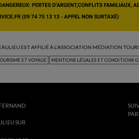
EAULIEU EST AFFILIÉ À L'ASSOCIATION MÉDIATION TOUR
OURISME ET VOYAGE
MENTIONS LÉGALES ET CONDITIONS 
 FERNAND
SUI
PAR
ULIEU SUR