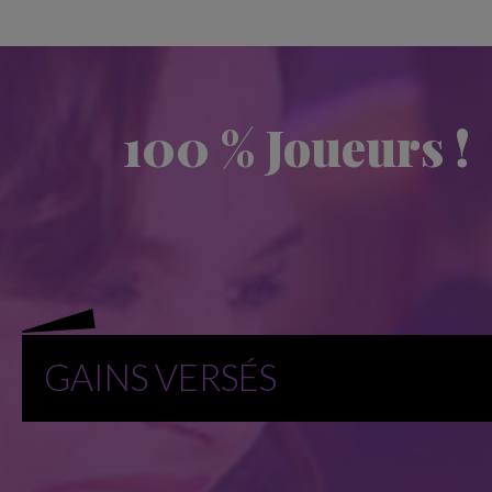
100 % Joueurs !
GAINS VERSÉS