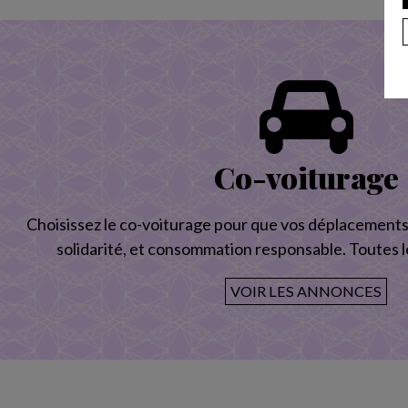
Co-voiturage
Choisissez le co-voiturage pour que vos déplacements
solidarité, et consommation responsable. Toutes le
VOIR LES ANNONCES