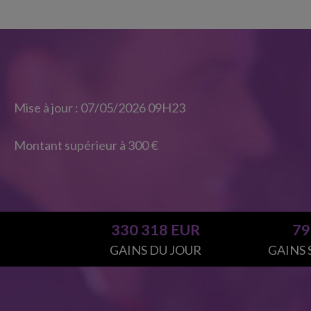
Mise à jour :
07/05/2026 09H23
Montant supérieur à 300 €
330 318 EUR
79
GAINS DU JOUR
GAINS 