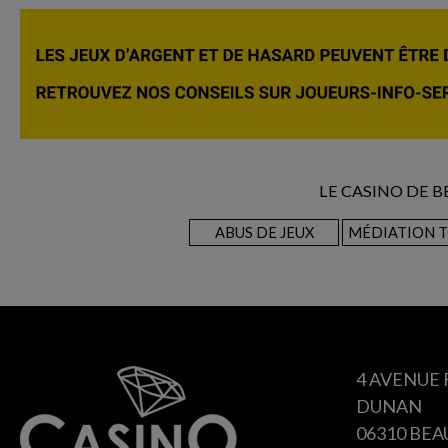
LE CASINO DE B
ABUS DE JEUX
MÉDIATION T
4 AVENUE
DUNAN
06310 BEA