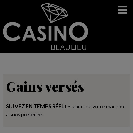
Gains versés
SUIVEZ EN TEMPS RÉEL
les gains de votre machine
à sous préférée.