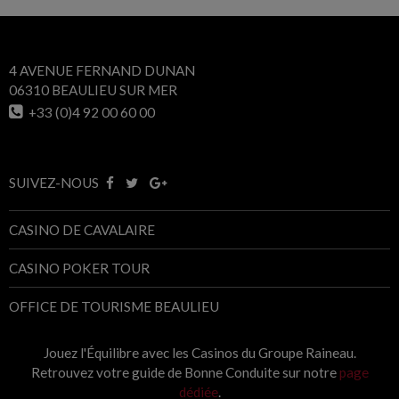
4 AVENUE FERNAND DUNAN
06310 BEAULIEU SUR MER
+33 (0)4 92 00 60 00
SUIVEZ-NOUS
CASINO DE CAVALAIRE
CASINO POKER TOUR
OFFICE DE TOURISME BEAULIEU
Jouez l'Équilibre avec les Casinos du Groupe Raineau.
Retrouvez votre guide de Bonne Conduite sur notre
page
dédiée
.