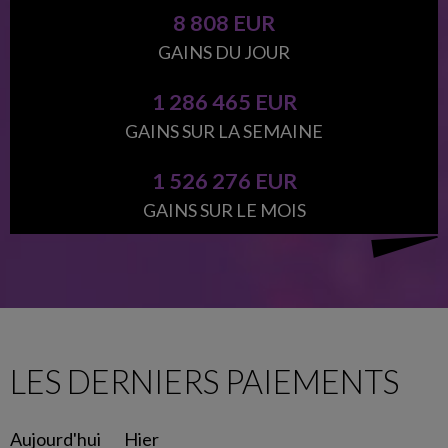
8 808 EUR
GAINS DU JOUR
1 286 465 EUR
GAINS SUR LA SEMAINE
1 526 276 EUR
GAINS SUR LE MOIS
LES DERNIERS PAIEMENTS
Aujourd'hui
Hier