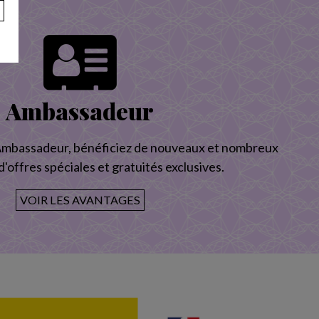
Ambassadeur
Ambassadeur, bénéficiez de nouveaux et nombreux
'offres spéciales et gratuités exclusives.
VOIR LES AVANTAGES