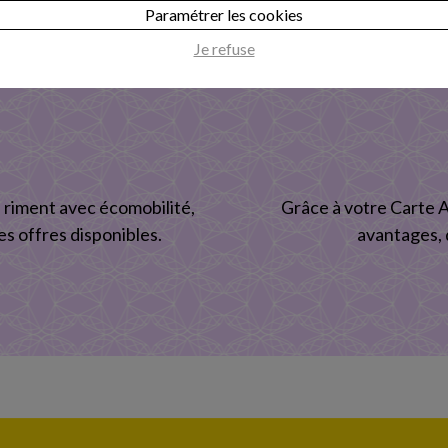
Paramétrer les cookies
Je refuse
 riment avec écomobilité,
Grâce à votre Carte 
s offres disponibles.
avantages, d