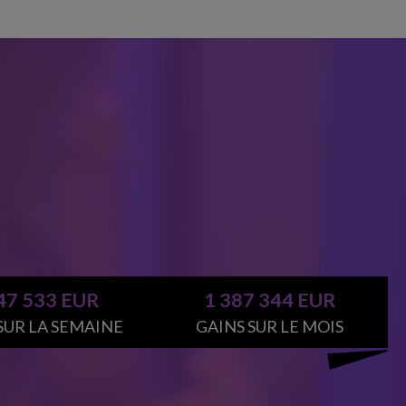
47 533 EUR
1 387 344 EUR
SUR LA SEMAINE
GAINS SUR LE MOIS