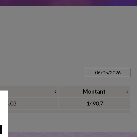
06/05/2026
Montant
2:45:03
1490.7