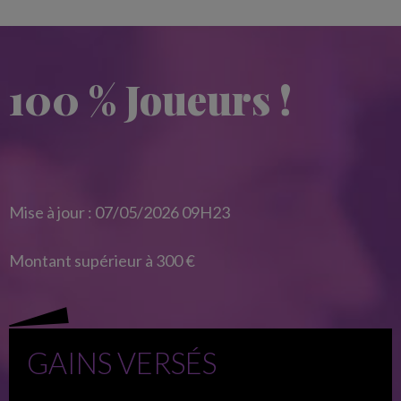
100 % Joueurs !
Mise à jour :
07/05/2026 09H23
Montant supérieur à 300 €
GAINS VERSÉS