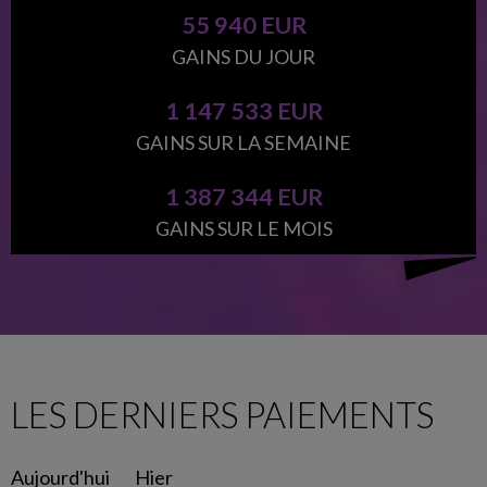
55 940 EUR
GAINS DU JOUR
1 147 533 EUR
GAINS SUR LA SEMAINE
1 387 344 EUR
GAINS SUR LE MOIS
LES DERNIERS PAIEMENTS
Aujourd'hui
Hier