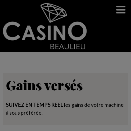
Gains versés
SUIVEZ EN TEMPS RÉEL
les gains de votre machine
à sous préférée.