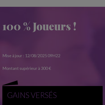
100 % Joueurs !
Mise à jour :
12/08/2025 09H22
Montant supérieur à 300 €
GAINS VERSÉS