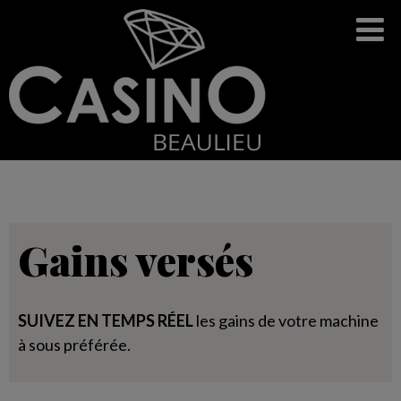
Gains versés
SUIVEZ EN TEMPS RÉEL
les gains de votre machine
à sous préférée.