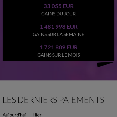
33 055 EUR
GAINS DU JOUR
1 481 998 EUR
GAINS SUR LA SEMAINE
1 721 809 EUR
GAINS SUR LE MOIS
LES DERNIERS PAIEMENTS
Aujourd'hui
Hier