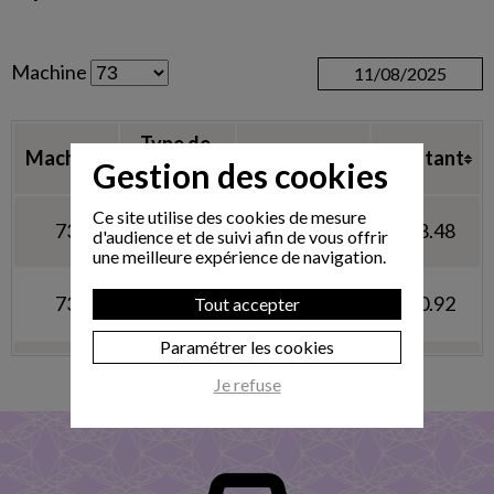
Machine
11/08/2025
Type de
Machine
Date
Montant
Gestion des cookies
paiement
11/08/2025
Ce site utilise des cookies de mesure
73
TITO
958.48
d'audience et de suivi afin de vous offrir
22:15:15
une meilleure expérience de navigation.
11/08/2025
73
TITO
430.92
Tout accepter
22:32:43
Paramétrer les cookies
Je refuse