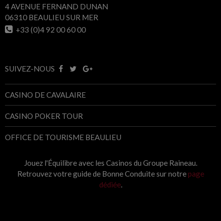
4 AVENUE FERNAND DUNAN
06310 BEAULIEU SUR MER
+33 (0)4 92 00 60 00
SUIVEZ-NOUS
CASINO DE CAVALAIRE
CASINO POKER TOUR
OFFICE DE TOURISME BEAULIEU
Jouez l'Équilibre avec les Casinos du Groupe Raineau.
Retrouvez votre guide de Bonne Conduite sur notre
page
dédiée
.