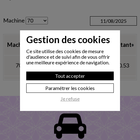
Machine
11/08/2025
Gestion des cookies
Type de
Machine
Date
Montant
paiement
Ce site utilise des cookies de mesure
d'audience et de suivi afin de vous offrir
11/08/2025
une meilleure expérience de navigation.
70
TITO
550.53
21:16:45
Tout accepter
Paramétrer les cookies
Je refuse