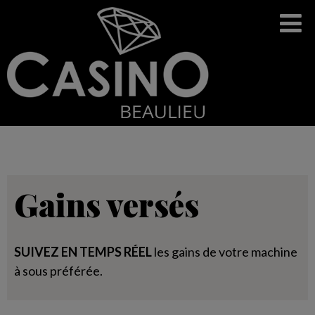
Gains versés
SUIVEZ EN TEMPS RÉEL
les gains de votre machine
à sous préférée.