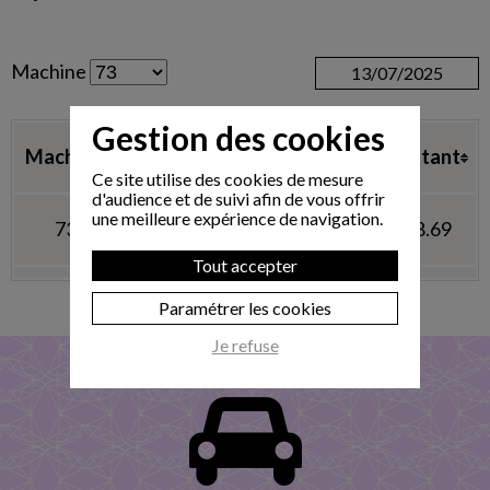
Machine
13/07/2025
Gestion des cookies
Type de
Machine
Date
Montant
paiement
Ce site utilise des cookies de mesure
d'audience et de suivi afin de vous offrir
13/07/2025
une meilleure expérience de navigation.
73
TITO
768.69
16:55:16
Tout accepter
Paramétrer les cookies
Je refuse