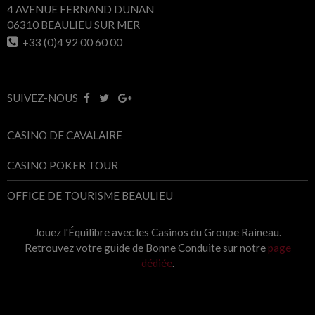
4 AVENUE FERNAND DUNAN
06310 BEAULIEU SUR MER
+33 (0)4 92 00 60 00
SUIVEZ-NOUS
CASINO DE CAVALAIRE
CASINO POKER TOUR
OFFICE DE TOURISME BEAULIEU
Jouez l'Équilibre avec les Casinos du Groupe Raineau.
Retrouvez votre guide de Bonne Conduite sur notre
page
dédiée
.