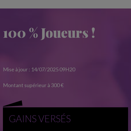
100 % Joueurs !
Mise à jour :
14/07/2025 09H20
Montant supérieur à 300 €
GAINS VERSÉS