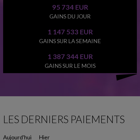
95 734 EUR
GAINS DU JOUR
1 147 533 EUR
GAINS SUR LA SEMAINE
1 387 344 EUR
GAINS SUR LE MOIS
LES DERNIERS PAIEMENTS
Aujourd'hui
Hier