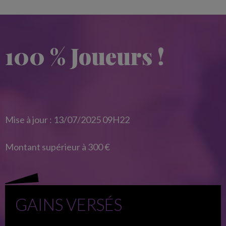
100 % Joueurs !
Mise à jour :
13/07/2025 09H22
Montant supérieur à 300 €
GAINS VERSÉS