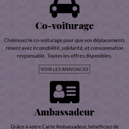
Co-voiturage
Choisissez le co-voiturage pour que vos déplacements
riment avec écomobilité, solidarité, et consommation
responsable. Toutes les offres disponibles.
VOIR LES ANNONCES
Ambassadeur
Grâce à votre Carte Ambassadeur, bénéficiez de