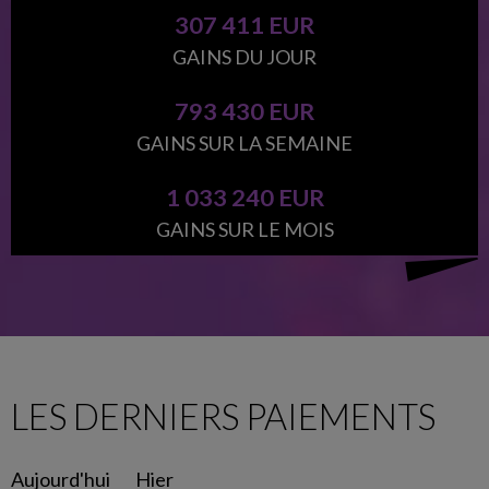
307 411 EUR
GAINS DU JOUR
793 430 EUR
GAINS SUR LA SEMAINE
1 033 240 EUR
GAINS SUR LE MOIS
LES DERNIERS PAIEMENTS
Aujourd'hui
Hier