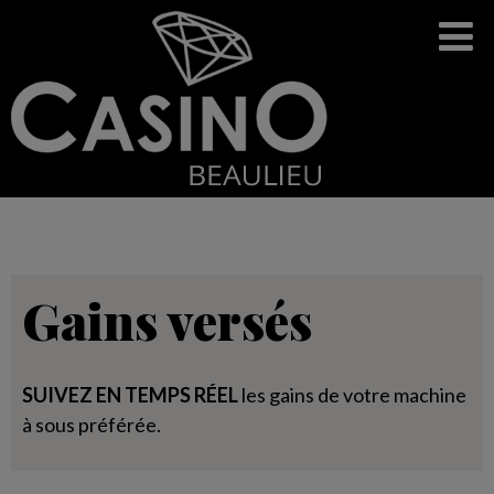
Gains versés
SUIVEZ EN TEMPS RÉEL
les gains de votre machine
à sous préférée.