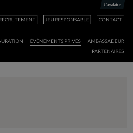
Cavalaire
RECRUTEMENT
JEU RESPONSABLE
CONTACT
AURATION
ÉVÈNEMENTS PRIVÉS
AMBASSADEUR
PARTENAIRES