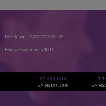
Mise à jour :
13/07/2025 09H22
Montant supérieur à 300 €
21 089 EUR
1 1
GAINS DU JOUR
GAINS 