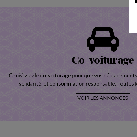
Co-voiturage
Choisissez le co-voiturage pour que vos déplacements
solidarité, et consommation responsable. Toutes le
VOIR LES ANNONCES