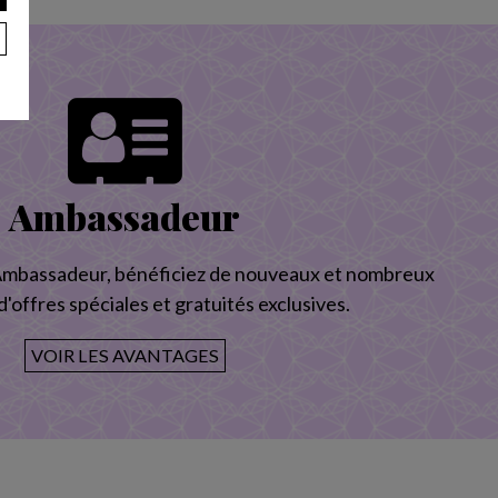
Ambassadeur
Ambassadeur, bénéficiez de nouveaux et nombreux
'offres spéciales et gratuités exclusives.
VOIR LES AVANTAGES