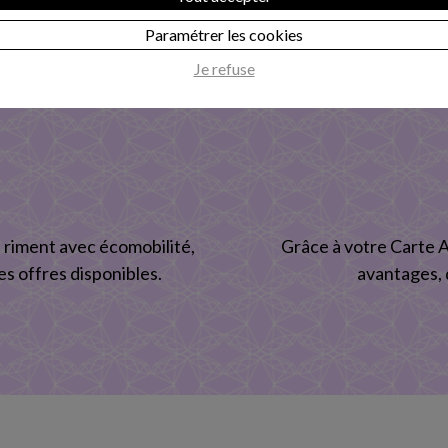
Paramétrer les cookies
Je refuse
 riment avec écomobilité,
Grâce à votre Carte 
s offres disponibles.
avantages, d