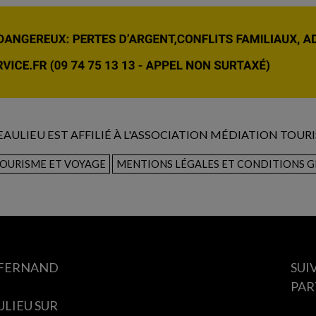
EAULIEU EST AFFILIÉ À L'ASSOCIATION MÉDIATION TOUR
OURISME ET VOYAGE
MENTIONS LÉGALES ET CONDITIONS 
 FERNAND
SUI
PAR
ULIEU SUR