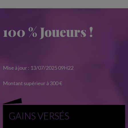
100 % Joueurs !
Mise à jour :
13/07/2025 09H22
Montant supérieur à 300 €
GAINS VERSÉS