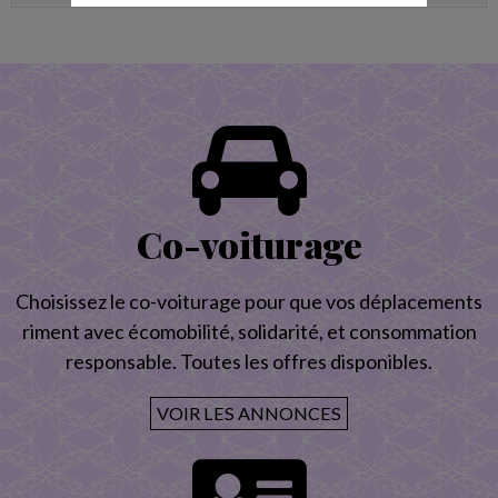
Co-voiturage
Choisissez le co-voiturage pour que vos déplacements
riment avec écomobilité, solidarité, et consommation
responsable. Toutes les offres disponibles.
VOIR LES ANNONCES