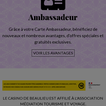
Ambassadeur
Grâce à votre Carte Ambassadeur, bénéficiez de
nouveaux et nombreux avantages, d'offres spéciales et
gratuités exclusives.
VOIR LES AVANTAGES
LE CASINO DE BEAULIEU EST AFFILIÉ À L'ASSOCIATION
MÉDIATION TOURISME ET VOYAGE.