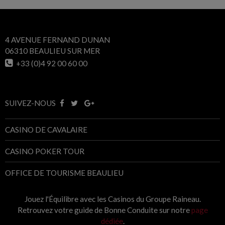
4 AVENUE FERNAND DUNAN
06310 BEAULIEU SUR MER
+33 (0)4 92 00 60 00
SUIVEZ-NOUS
CASINO DE CAVALAIRE
CASINO POKER TOUR
OFFICE DE TOURISME BEAULIEU
Jouez l'Équilibre avec les Casinos du Groupe Raineau.
Retrouvez votre guide de Bonne Conduite sur notre
page
dédiée
.