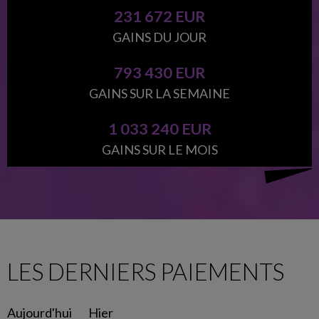
231 672 EUR
GAINS DU JOUR
793 430 EUR
GAINS SUR LA SEMAINE
1 033 240 EUR
GAINS SUR LE MOIS
LES DERNIERS PAIEMENTS
Aujourd'hui
Hier