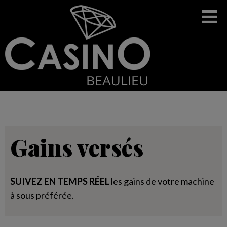
Gains versés
SUIVEZ EN TEMPS RÉEL
les gains de votre machine
à sous préférée.