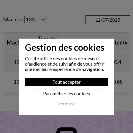
Machine
12/07/2025
Type de
Machine
Date
Montant
Gestion des cookies
paiement
12/07/2025
Ce site utilise des cookies de mesure
133
TITO
500.4
d'audience et de suivi afin de vous offrir
21:55:42
une meilleure expérience de navigation.
12/07/2025
133
TITO
700.68
Tout accepter
22:47:40
Paramétrer les cookies
Je refuse