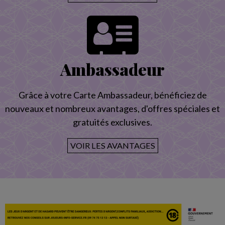
Ambassadeur
Grâce à votre Carte Ambassadeur, bénéficiez de
nouveaux et nombreux avantages, d'offres spéciales et
gratuités exclusives.
VOIR LES AVANTAGES