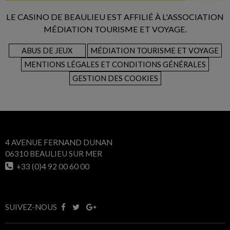
LE CASINO DE BEAULIEU EST AFFILIÉ À L'ASSOCIATION
MÉDIATION TOURISME ET VOYAGE.
ABUS DE JEUX
MÉDIATION TOURISME ET VOYAGE
MENTIONS LÉGALES ET CONDITIONS GÉNÉRALES
GESTION DES COOKIES
4 AVENUE FERNAND DUNAN
06310 BEAULIEU SUR MER
+33 (0)4 92 00 60 00
SUIVEZ-NOUS