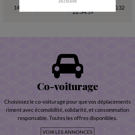
11/07/2025
141
TITO
300.32
22:34:59
Co-voiturage
Choisissez le co-voiturage pour que vos déplacements
riment avec écomobilité, solidarité, et consommation
responsable. Toutes les offres disponibles.
VOIR LES ANNONCES