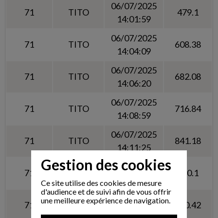
06/07/2025
71
TITO
479.1
14:01:59
06/07/2025
71
TITO
608.38
14:04:09
06/07/2025
71
TITO
682.08
14:06:20
06/07/2025
71
TITO
716.84
14:08:59
06/07/2025
71
TITO
841.18
14:11:25
Gestion des cookies
06/07/2025
71
TITO
370.1
14:19:12
Ce site utilise des cookies de mesure
d'audience et de suivi afin de vous offrir
06/07/2025
une meilleure expérience de navigation.
71
TITO
460.42
14:23:43