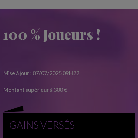
100 % Joueurs !
Mise à jour :
07/07/2025 09H22
Montant supérieur à 300 €
GAINS VERSÉS