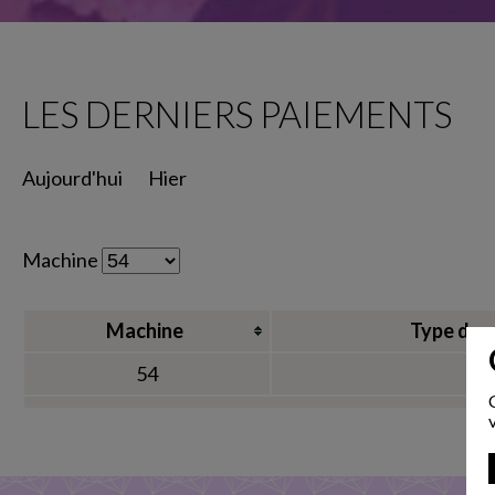
LES DERNIERS PAIEMENTS
Aujourd'hui
Hier
Machine
Machine
Type de 
54
TI