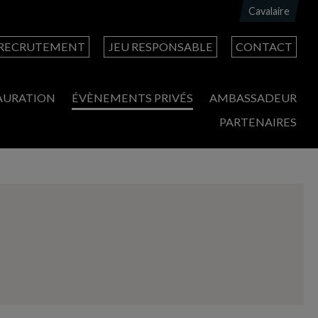
Cavalaire
RECRUTEMENT
JEU RESPONSABLE
CONTACT
AURATION
ÉVÈNEMENTS PRIVÉS
AMBASSADEUR
PARTENAIRES