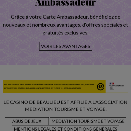
Ambassadeur
Grâce à votre Carte Ambassadeur, bénéficiez de
nouveaux et nombreux avantages, d'offres spéciales et
gratuités exclusives.
VOIR LES AVANTAGES
LE CASINO DE BEAULIEU EST AFFILIÉ À L'ASSOCIATION
MÉDIATION TOURISME ET VOYAGE.
ABUS DE JEUX
MÉDIATION TOURISME ET VOYAGE
MENTIONS LÉGALES ET CONDITIONS GÉNÉRALES