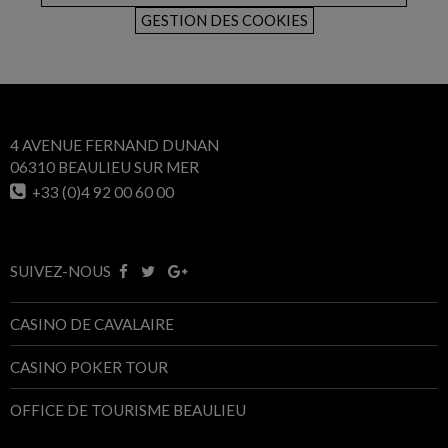
GESTION DES COOKIES
4 AVENUE FERNAND DUNAN
06310 BEAULIEU SUR MER
+33 (0)4 92 00 60 00
SUIVEZ-NOUS
CASINO DE CAVALAIRE
CASINO POKER TOUR
OFFICE DE TOURISME BEAULIEU