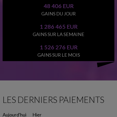
48 406 EUR
GAINS DU JOUR
1 286 465 EUR
GAINS SUR LA SEMAINE
1 526 276 EUR
GAINS SUR LE MOIS
LES DERNIERS PAIEMENTS
Aujourd'hui
Hier