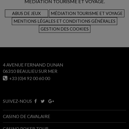
MÉDIATION TOURISME ET VOYAGE.
ABUS DE JEUX
MÉDIATION TOURISME ET VOYAGE
MENTIONS LÉGALES ET CONDITIONS GÉNÉRALES
GESTION DES COOKIES
4 AVENUE FERNAND DUNAN
06310 BEAULIEU SUR MER
+33 (0)4 92 00 60 00
SUIVEZ-NOUS
CASINO DE CAVALAIRE
CASINO POKER TOUR