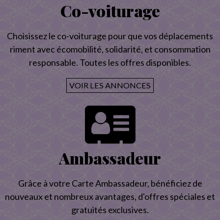
Co-voiturage
Choisissez le co-voiturage pour que vos déplacements
riment avec écomobilité, solidarité, et consommation
responsable. Toutes les offres disponibles.
VOIR LES ANNONCES
Ambassadeur
Grâce à votre Carte Ambassadeur, bénéficiez de
nouveaux et nombreux avantages, d'offres spéciales et
gratuités exclusives.