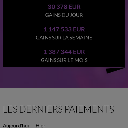
30 378 EUR
GAINS DU JOUR
1 147 533 EUR
GAINS SUR LA SEMAINE
1 387 344 EUR
GAINS SUR LE MOIS
LES DERNIERS PAIEMENTS
Aujourd'hui
Hier