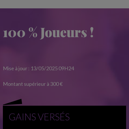
100 % Joueurs !
Mise à jour :
13/05/2025 09H24
Montant supérieur à 300 €
GAINS VERSÉS