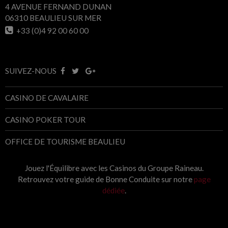
4 AVENUE FERNAND DUNAN
06310 BEAULIEU SUR MER
+33 (0)4 92 00 60 00
SUIVEZ-NOUS
CASINO DE CAVALAIRE
CASINO POKER TOUR
OFFICE DE TOURISME BEAULIEU
Jouez l'Équilibre avec les Casinos du Groupe Raineau.
Retrouvez votre guide de Bonne Conduite sur notre
page
dédiée
.