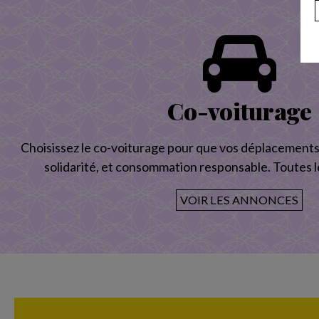
Co-voiturage
Choisissez le co-voiturage pour que vos déplacements
solidarité, et consommation responsable. Toutes le
VOIR LES ANNONCES