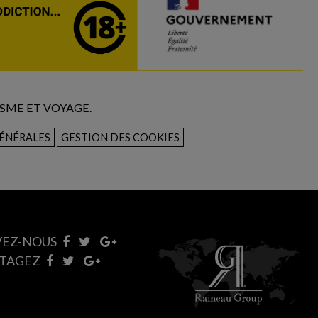
ISME ET VOYAGE.
GÉNÉRALES
GESTION DES COOKIES
VEZ-NOUS
TAGEZ