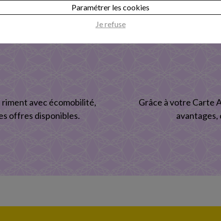
Paramétrer les cookies
Je refuse
 riment avec écomobilité,
Grâce à votre Carte 
s offres disponibles.
avantages, d