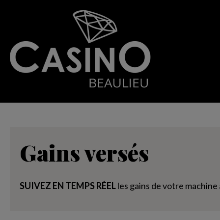
Gains versés
SUIVEZ EN TEMPS RÉEL
les gains de votre machine 