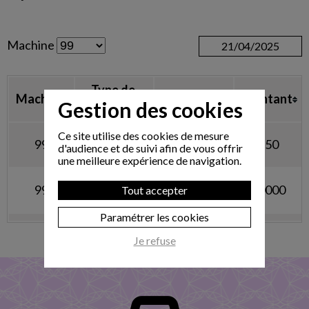
Machine
21/04/2025
Type de
Machine
Date
Montant
Gestion des cookies
paiement
21/04/2025
Ce site utilise des cookies de mesure
99
TITO
550
d'audience et de suivi afin de vous offrir
14:10:58
une meilleure expérience de navigation.
21/04/2025
99
PAIEMENT
10000
Tout accepter
18:12:07
Paramétrer les cookies
Je refuse