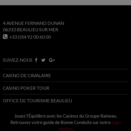
4 AVENUE FERNAND DUNAN
06310 BEAULIEU SUR MER
+33 (0)4 92 00 60 00
SUIVEZ-NOUS
CASINO DE CAVALAIRE
CASINO POKER TOUR
OFFICE DE TOURISME BEAULIEU
Jouez l'Équilibre avec les Casinos du Groupe Raineau.
Retrouvez votre guide de Bonne Conduite sur notre
page
dédiée
.