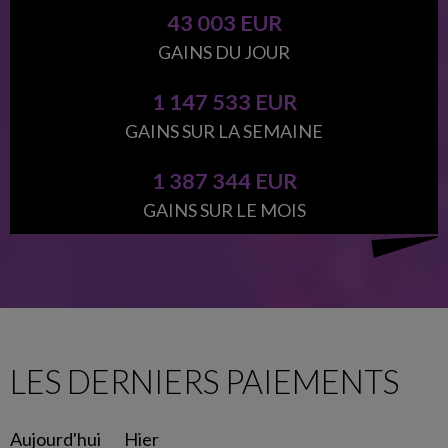
43 003 EUR
GAINS DU JOUR
1 147 533 EUR
GAINS SUR LA SEMAINE
1 387 344 EUR
GAINS SUR LE MOIS
LES DERNIERS PAIEMENTS
Aujourd'hui
Hier