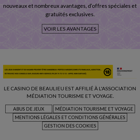
nouveaux et nombreux avantages, d'offres spéciales et
gratuités exclusives.
VOIR LES AVANTAGES
LE CASINO DE BEAULIEU EST AFFILIÉ À L'ASSOCIATION
MÉDIATION TOURISME ET VOYAGE.
ABUS DE JEUX
MÉDIATION TOURISME ET VOYAGE
MENTIONS LÉGALES ET CONDITIONS GÉNÉRALES
GESTION DES COOKIES