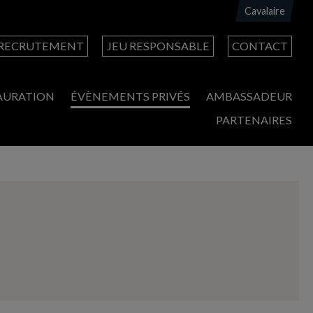
Cavalaire
RECRUTEMENT
JEU RESPONSABLE
CONTACT
AURATION
ÉVÈNEMENTS PRIVÉS
AMBASSADEUR
PARTENAIRES