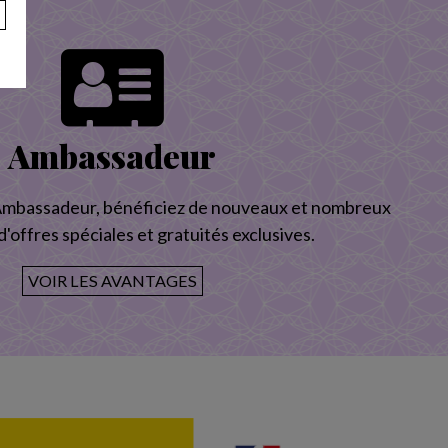
Ambassadeur
Ambassadeur, bénéficiez de nouveaux et nombreux
'offres spéciales et gratuités exclusives.
VOIR LES AVANTAGES