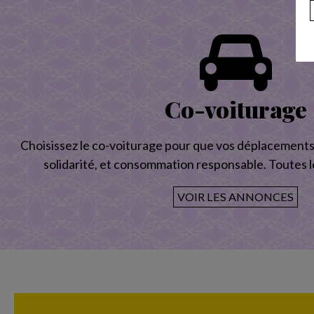
Co-voiturage
Choisissez le co-voiturage pour que vos déplacements
solidarité, et consommation responsable. Toutes le
VOIR LES ANNONCES