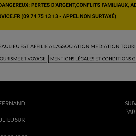
EAULIEU EST AFFILIÉ À L'ASSOCIATION MÉDIATION TOUR
OURISME ET VOYAGE
MENTIONS LÉGALES ET CONDITIONS 
 FERNAND
SUI
PAR
ULIEU SUR