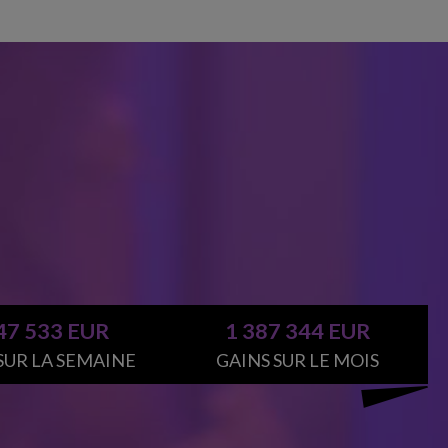
47 533 EUR
1 387 344 EUR
SUR LA SEMAINE
GAINS SUR LE MOIS