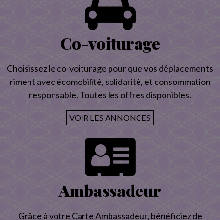
Co-voiturage
Choisissez le co-voiturage pour que vos déplacements
riment avec écomobilité, solidarité, et consommation
responsable. Toutes les offres disponibles.
VOIR LES ANNONCES
Ambassadeur
Grâce à votre Carte Ambassadeur, bénéficiez de