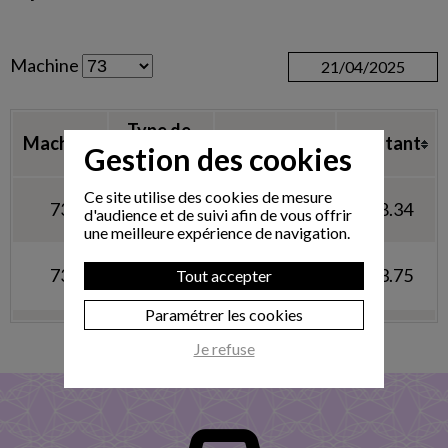
Machine
21/04/2025
Type de
Machine
Date
Montant
Gestion des cookies
paiement
21/04/2025
Ce site utilise des cookies de mesure
73
TITO
788.34
d'audience et de suivi afin de vous offrir
20:17:13
une meilleure expérience de navigation.
21/04/2025
73
TITO
503.75
Tout accepter
22:14:11
Paramétrer les cookies
Je refuse