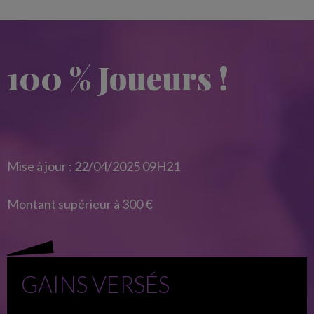
100 % Joueurs !
Mise à jour :
22/04/2025 09H21
Montant supérieur à 300 €
GAINS VERSÉS