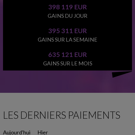
398 119 EUR
GAINS DU JOUR
395 311 EUR
GAINS SUR LA SEMAINE
635 121 EUR
GAINS SUR LE MOIS
LES DERNIERS PAIEMENTS
Aujourd'hui
Hier