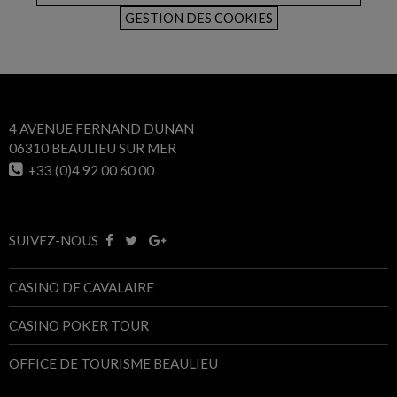
GESTION DES COOKIES
4 AVENUE FERNAND DUNAN
06310 BEAULIEU SUR MER
+33 (0)4 92 00 60 00
SUIVEZ-NOUS
CASINO DE CAVALAIRE
CASINO POKER TOUR
OFFICE DE TOURISME BEAULIEU