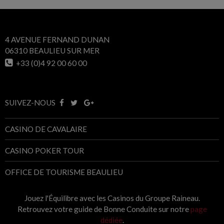
4 AVENUE FERNAND DUNAN
06310 BEAULIEU SUR MER
+33 (0)4 92 00 60 00
SUIVEZ-NOUS
CASINO DE CAVALAIRE
CASINO POKER TOUR
OFFICE DE TOURISME BEAULIEU
Jouez l'Équilibre avec les Casinos du Groupe Raineau.
Retrouvez votre guide de Bonne Conduite sur notre
page
dédiée
.