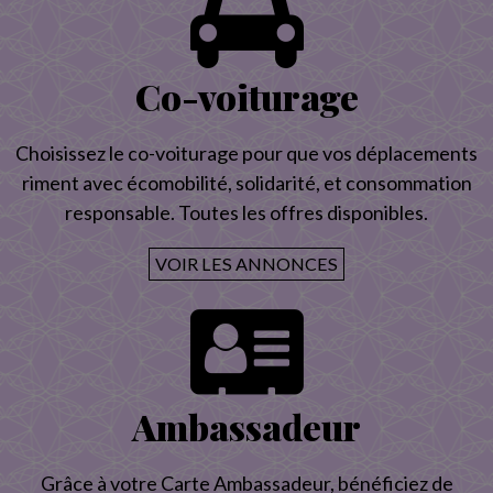
Co-voiturage
Choisissez le co-voiturage pour que vos déplacements
riment avec écomobilité, solidarité, et consommation
responsable. Toutes les offres disponibles.
VOIR LES ANNONCES
Ambassadeur
Grâce à votre Carte Ambassadeur, bénéficiez de