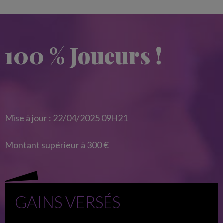
100 % Joueurs !
Mise à jour :
22/04/2025 09H21
Montant supérieur à 300 €
GAINS VERSÉS