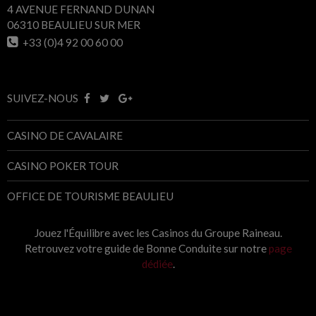
4 AVENUE FERNAND DUNAN
06310 BEAULIEU SUR MER
+33 (0)4 92 00 60 00
SUIVEZ-NOUS
CASINO DE CAVALAIRE
CASINO POKER TOUR
OFFICE DE TOURISME BEAULIEU
Jouez l'Équilibre avec les Casinos du Groupe Raineau.
Retrouvez votre guide de Bonne Conduite sur notre
page
dédiée
.