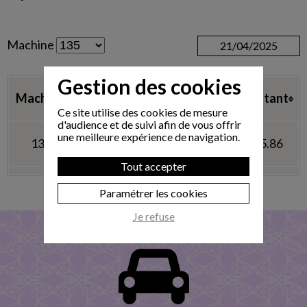
Machine
21/04/2025
Gestion des cookies
Type de
Machine
Date
Montant
paiement
Ce site utilise des cookies de mesure
d'audience et de suivi afin de vous offrir
21/04/2025
une meilleure expérience de navigation.
135
TITO
325.86
23:28:37
Tout accepter
Paramétrer les cookies
Je refuse