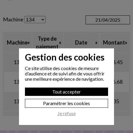
Machine
21/04/2025
Type de
Machine
Date
Montant
paiement
Gestion des cookies
21/04/2025
134
TITO
598.45
15:42:34
Ce site utilise des cookies de mesure
d'audience et de suivi afin de vous offrir
21/04/2025
une meilleure expérience de navigation.
134
TITO
796.68
20:15:49
Tout accepter
21/04/2025
134
TITO
435
Paramétrer les cookies
21:53:58
Je refuse