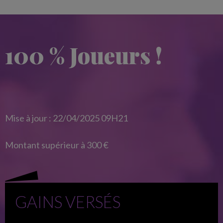
100 % Joueurs !
Mise à jour :
22/04/2025 09H21
Montant supérieur à 300 €
GAINS VERSÉS