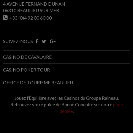
4 AVENUE FERNAND DUNAN
06310 BEAULIEU SUR MER
+33 (0)4 92 00 60 00
SUIVEZ-NOUS
CASINO DE CAVALAIRE
CASINO POKER TOUR
OFFICE DE TOURISME BEAULIEU
Jouez l'Équilibre avec les Casinos du Groupe Raineau.
Retrouvez votre guide de Bonne Conduite sur notre
page
dédiée
.