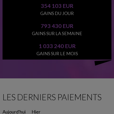
354 103 EUR
GAINS DU JOUR
793 430 EUR
GAINS SUR LA SEMAINE
1 033 240 EUR
GAINS SUR LE MOIS
LES DERNIERS PAIEMENTS
Aujourd'hui
Hier