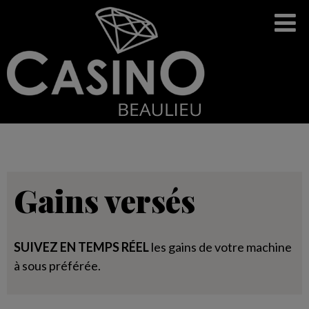
Gains versés
SUIVEZ EN TEMPS RÉEL
les gains de votre machine
à sous préférée.