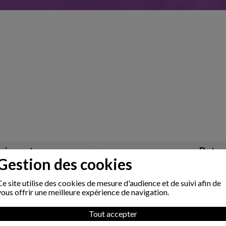
paiement
Date
Gestion des cookies
TO
21/04/2025 1
Ce site utilise des cookies de mesure d'audience et de suivi afin de
vous offrir une meilleure expérience de navigation.
Tout accepter