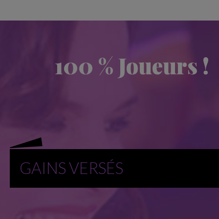
100 % Joueurs !
GAINS VERSÉS