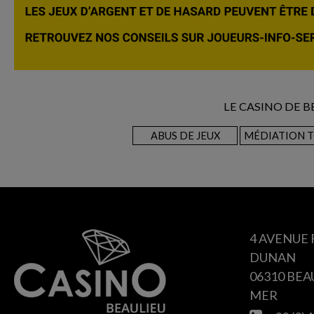
LE CASINO DE B
ABUS DE JEUX
MÉDIATION T
4 AVENUE
DUNAN
06310 BEA
MER