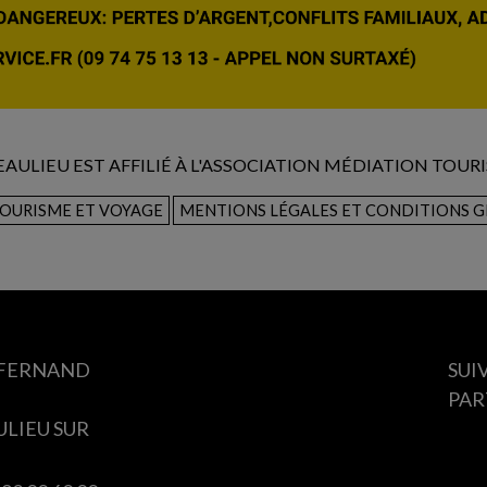
EAULIEU EST AFFILIÉ À L'ASSOCIATION MÉDIATION TOUR
OURISME ET VOYAGE
MENTIONS LÉGALES ET CONDITIONS 
 FERNAND
SUI
PAR
ULIEU SUR