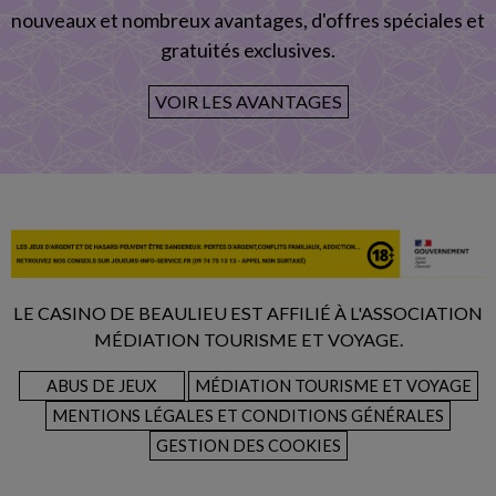
nouveaux et nombreux avantages, d'offres spéciales et
gratuités exclusives.
VOIR LES AVANTAGES
LE CASINO DE BEAULIEU EST AFFILIÉ À L'ASSOCIATION
MÉDIATION TOURISME ET VOYAGE.
ABUS DE JEUX
MÉDIATION TOURISME ET VOYAGE
MENTIONS LÉGALES ET CONDITIONS GÉNÉRALES
GESTION DES COOKIES