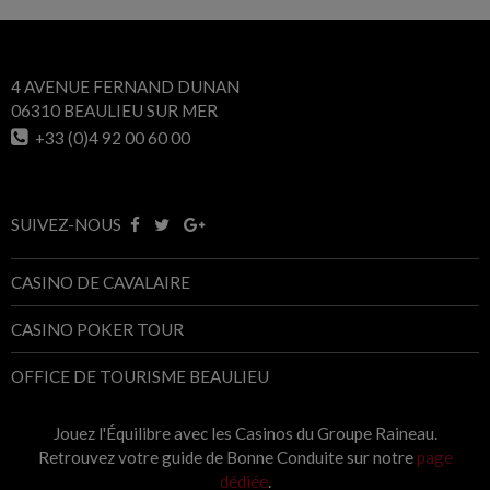
4 AVENUE FERNAND DUNAN
06310 BEAULIEU SUR MER
+33 (0)4 92 00 60 00
SUIVEZ-NOUS
CASINO DE CAVALAIRE
CASINO POKER TOUR
OFFICE DE TOURISME BEAULIEU
Jouez l'Équilibre avec les Casinos du Groupe Raineau.
Retrouvez votre guide de Bonne Conduite sur notre
page
dédiée
.