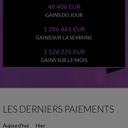
48 406 EUR
GAINS DU JOUR
1 286 465 EUR
GAINS SUR LA SEMAINE
1 526 276 EUR
GAINS SUR LE MOIS
LES DERNIERS PAIEMENTS
Aujourd'hui
Hier